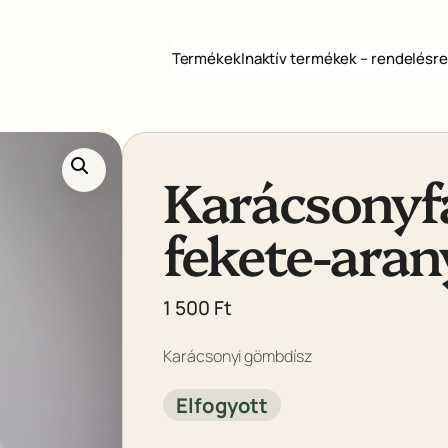
Termékek
Inaktív termékek – rendelésre
Karácsonyf
fekete-aran
1 500
Ft
Karácsonyi gömbdísz
Elfogyott