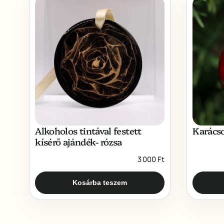
Alkoholos tintával festett
Karács
kísérő ajándék- rózsa
3 000
Ft
Kosárba teszem