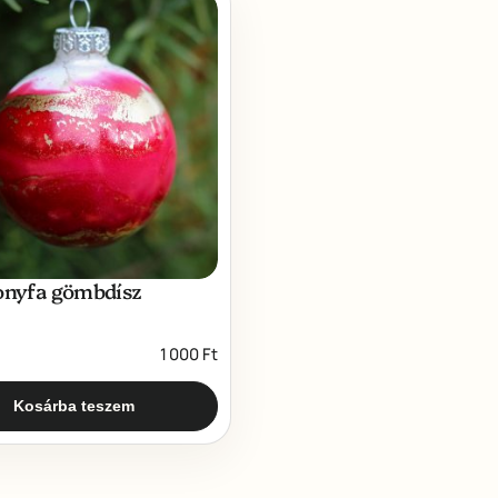
onyfa gömbdísz
1 000
Ft
Kosárba teszem