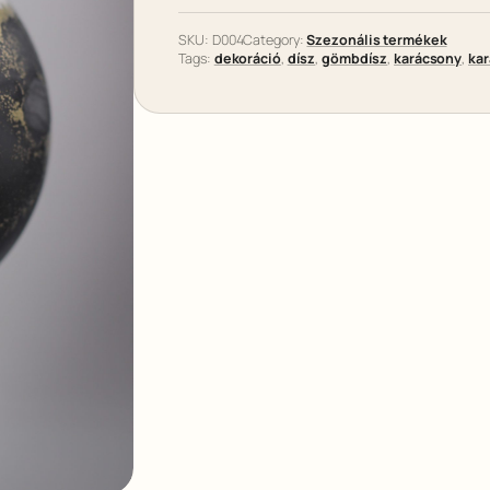
SKU:
D004
Category:
Szezonális termékek
Tags:
dekoráció
, 
dísz
, 
gömbdísz
, 
karácsony
, 
kar