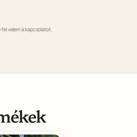
fel velem a kapcsolatot.
rmékek