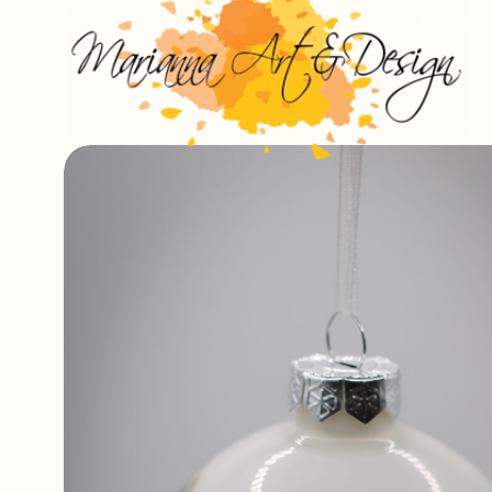
Ugrás
a
tartalomhoz