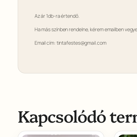
Az ár 1db-ra értendő.
Ha más színben rendelne, kérem emailben vegye 
Email cím: tintafestes@gmail.com
Kapcsolódó te