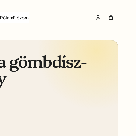
Rólam
Fiókom
a gömbdísz-
y