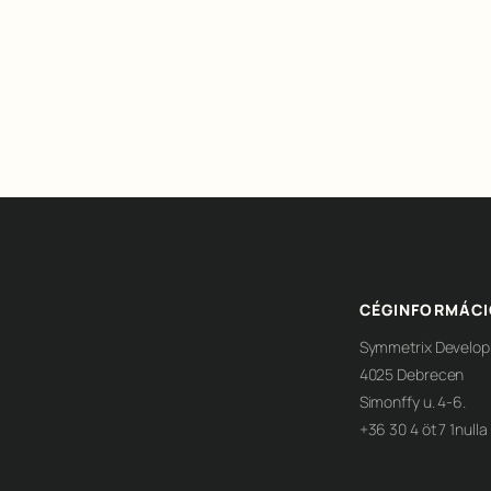
CÉGINFORMÁC
Symmetrix Develop
4025 Debrecen
Simonffy u. 4-6.
+36 30 4 öt 7 1nulla