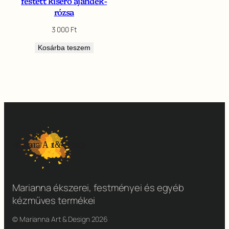
festett kísérő ajándék-
rózsa
3 000
Ft
Kosárba teszem
Marianna ékszerei, festményei és egyéb
kézműves termékei
© Marianna Art & Design 2026