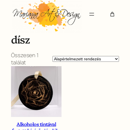
Ugrás
a
tartalomhoz
dísz
Összesen 1
találat
Alkoholos tintával