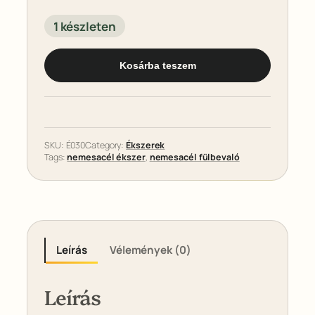
1 készleten
Z
Kosárba teszem
ö
l
d
i
k
SKU:
É030
Category:
Ékszerek
Tags:
nemesacél ékszer
, 
nemesacél fülbevaló
e
–
N
e
m
e
Leírás
Vélemények (0)
s
a
Leírás
c