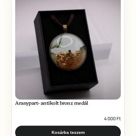
Aranypart- antikolt bronz medál
4 000
Ft
Kosárba teszem