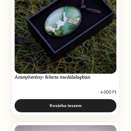
Aranyösvény- fekete medálalapban
4 000
Ft
Kosárba teszem