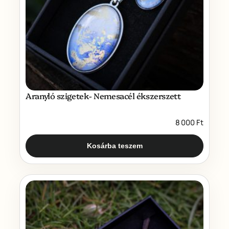
Aranyló szigetek- Nemesacél ékszerszett
8 000
Ft
Kosárba teszem