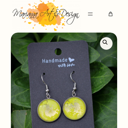
Ugrás
a
tartalomhoz