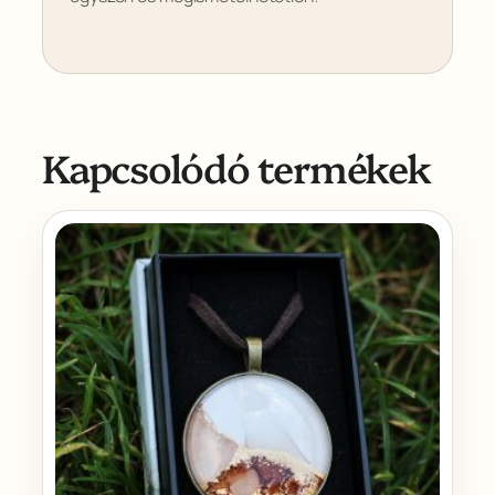
é
g
Kapcsolódó termékek