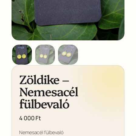
Zöldike –
Nemesacél
fülbevaló
4 000
Ft
Nemesacél fülbevaló