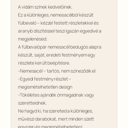
é
A vidám színek kedvelőinek.
l
Ez a különleges, nemesacélból készült
f
fülbevaló – kézzel festett részletekkel és
ü
l
aranyló díszítéssel teszi igazán egyedivé a
b
megjelenésed.
e
A fülbevalópár nemesacél bedugós alapra
v
készült, saját, eredeti festményem egy
a
részlete került beépítésre.
l
-Nemesacél – tartós, nem színeződik el
ó
-Egyedi festmény részlet –
m
megismételhetetlen design
e
n
-Tökéletes ajándék önmagadnak vagy
n
szeretteidnek.
y
Ne hagyd ki, ha szereted a különleges,
i
művészi darabokat, mert minden szett
s
egyszeri és megismételhetetlen!