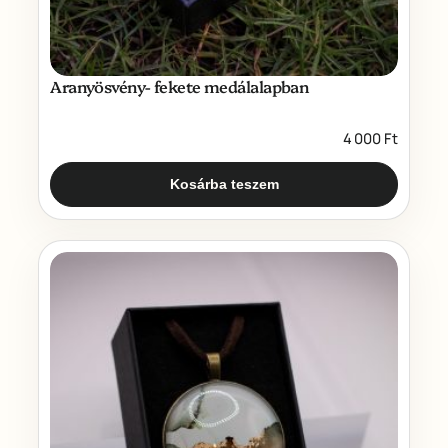
Aranyösvény- fekete medálalapban
4 000
Ft
Kosárba teszem