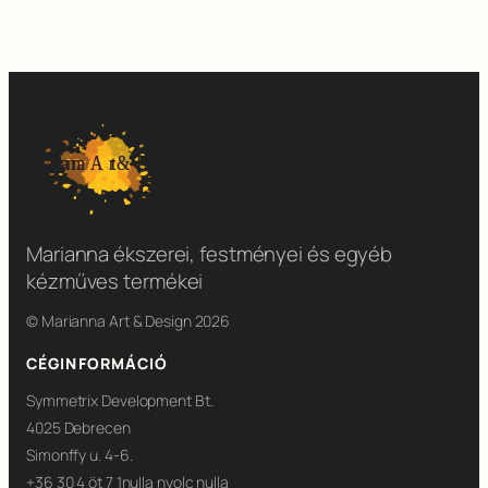
Marianna ékszerei, festményei és egyéb
kézműves termékei
© Marianna Art & Design 2026
CÉGINFORMÁCIÓ
Symmetrix Development Bt.
4025 Debrecen
Simonffy u. 4-6.
+36 30 4 öt 7 1nulla nyolc nulla