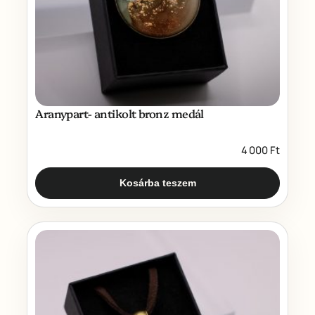
Aranypart- antikolt bronz medál
4 000
Ft
Kosárba teszem