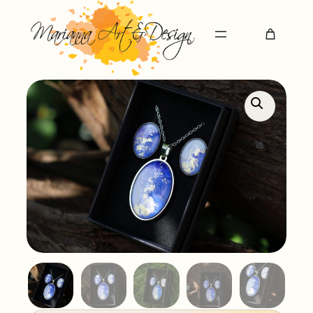
Ugrás
a
tartalomhoz