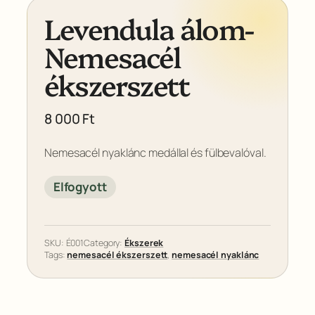
Levendula álom-
Nemesacél
ékszerszett
8 000
Ft
Nemesacél nyaklánc medállal és fülbevalóval.
Elfogyott
SKU:
É001
Category:
Ékszerek
Tags:
nemesacél ékszerszett
, 
nemesacél nyaklánc