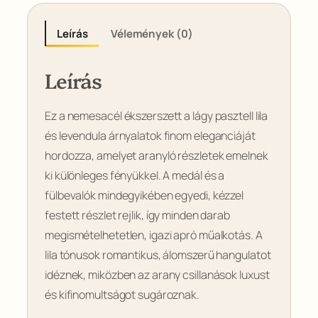
Leírás
Vélemények (0)
Leírás
Ez a nemesacél ékszerszett a lágy pasztell lila
és levendula árnyalatok finom eleganciáját
hordozza, amelyet aranyló részletek emelnek
ki különleges fényükkel. A medál és a
fülbevalók mindegyikében egyedi, kézzel
festett részlet rejlik, így minden darab
megismételhetetlen, igazi apró műalkotás. A
lila tónusok romantikus, álomszerű hangulatot
idéznek, miközben az arany csillanások luxust
és kifinomultságot sugároznak.