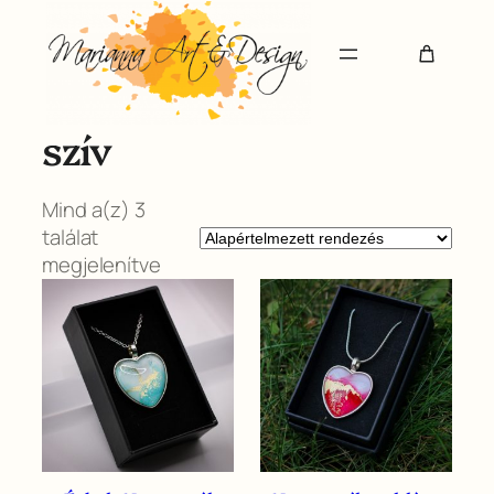
Ugrás
a
tartalomhoz
szív
Mind a(z) 3
találat
megjelenítve