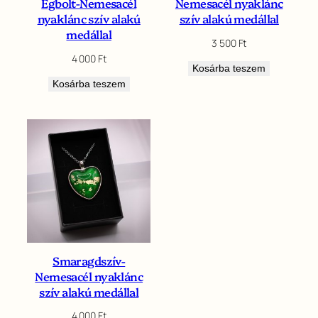
Égbolt-Nemesacél
Nemesacél nyaklánc
nyaklánc szív alakú
szív alakú medállal
medállal
3 500
Ft
4 000
Ft
Kosárba teszem
Kosárba teszem
Smaragdszív-
Nemesacél nyaklánc
szív alakú medállal
4 000
Ft