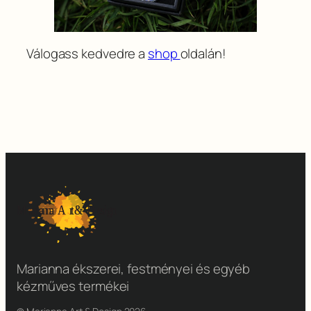
Válogass kedvedre a
shop
oldalán!
Marianna ékszerei, festményei és egyéb
kézműves termékei