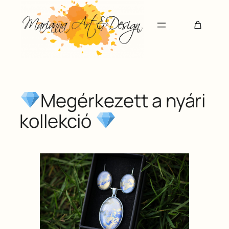
Ugrás
a
tartalomhoz
Megérkezett a nyári
kollekció